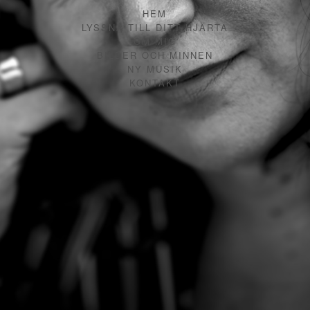
HEM
LYSSNA TILL DITT HJÄRTA
OM MIG
BILDER OCH MINNEN
NY MUSIK
KONTAKT